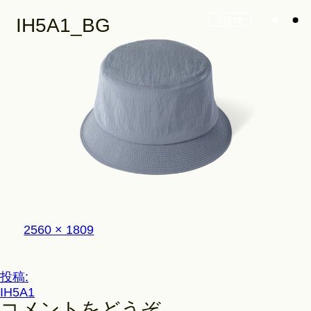
Store
IH5A1_BG
Look
Construction
フ
2560 × 1809
Product Lineup
ル
サ
イ
投
投稿:
ズ
Stockist
IH5A1
稿
コメントをどうぞ