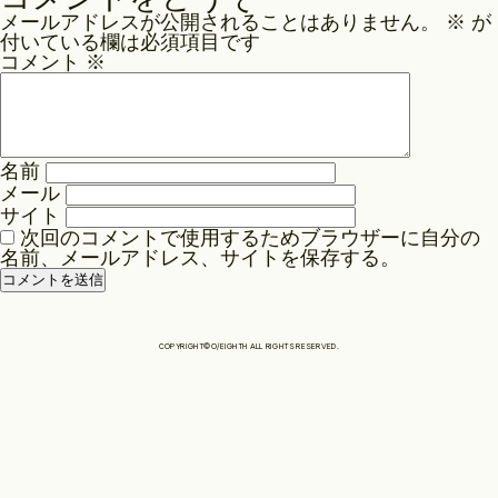
ナ
メールアドレスが公開されることはありません。
※
が
ビ
Philosophy
付いている欄は必須項目です
ゲ
コメント
※
ー
News
シ
ョ
名前
ン
メール
Contact
サイト
次回のコメントで使用するためブラウザーに自分の
名前、メールアドレス、サイトを保存する。
Store
COPYRIGHT©O/EIGHTH ALL RIGHTS RESERVED.