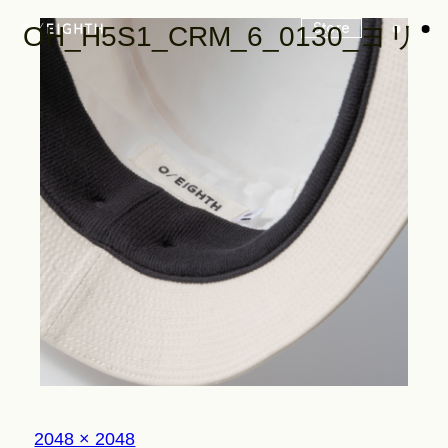
Store
OH_H5S1_CRM_6_0130_ヨリ
Look
Construction
Product Lineup
Stockist
フ
2048 × 2048