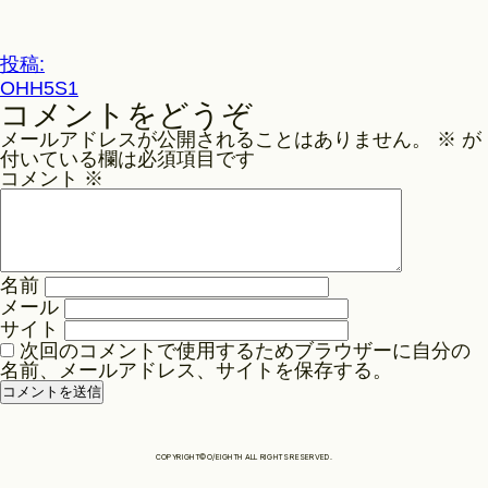
ル
サ
Philosophy
イ
投
投稿:
ズ
OHH5S1
稿
コメントをどうぞ
ナ
News
メールアドレスが公開されることはありません。
※
が
ビ
付いている欄は必須項目です
ゲ
コメント
※
Contact
ー
シ
ョ
Store
名前
ン
メール
サイト
次回のコメントで使用するためブラウザーに自分の
名前、メールアドレス、サイトを保存する。
COPYRIGHT©O/EIGHTH ALL RIGHTS RESERVED.