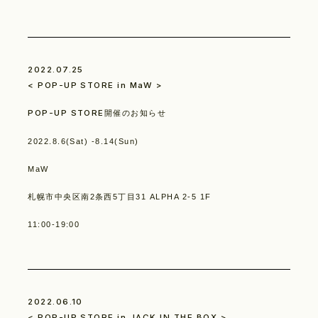
2022.07.25
< POP-UP STORE in MaW >
Philosophy
POP-UP STORE開催のお知らせ
2022.8.6(Sat) -8.14(Sun)
MaW
札幌市中央区南2条西5丁目31 ALPHA 2-5 1F
11:00-19:00
News
2022.06.10
< POP-UP STORE in JACK IN THE BOX >