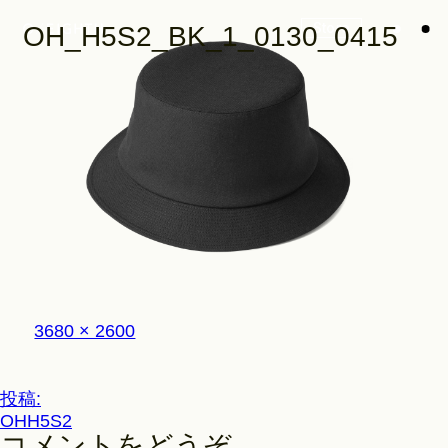
Store
OH_H5S2_BK_1_0130_0415
Look
Construction
フ
3680 × 2600
Product Lineup
ル
サ
イ
投
投稿:
ズ
Stockist
OHH5S2
稿
コメントをどうぞ