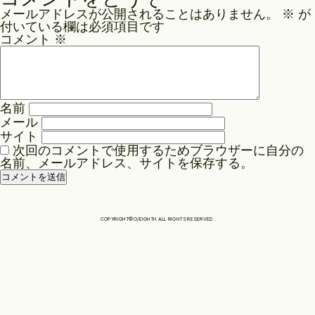
ナ
メールアドレスが公開されることはありません。
※
が
ビ
Philosophy
付いている欄は必須項目です
ゲ
コメント
※
ー
News
シ
ョ
名前
ン
メール
Contact
サイト
次回のコメントで使用するためブラウザーに自分の
名前、メールアドレス、サイトを保存する。
Store
COPYRIGHT©O/EIGHTH ALL RIGHTS RESERVED.