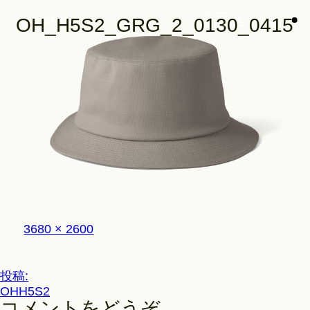
Store
OH_H5S2_GRG_2_0130_0415
Look
Construction
フ
3680 × 2600
Product Lineup
ル
サ
イ
投
投稿:
ズ
Stockist
OHH5S2
稿
コメントをどうぞ