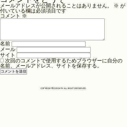
ナ
メールアドレスが公開されることはありません。
※
が
ビ
Philosophy
付いている欄は必須項目です
ゲ
コメント
※
ー
News
シ
ョ
名前
ン
メール
Contact
サイト
次回のコメントで使用するためブラウザーに自分の
名前、メールアドレス、サイトを保存する。
Store
COPYRIGHT©O/EIGHTH ALL RIGHTS RESERVED.