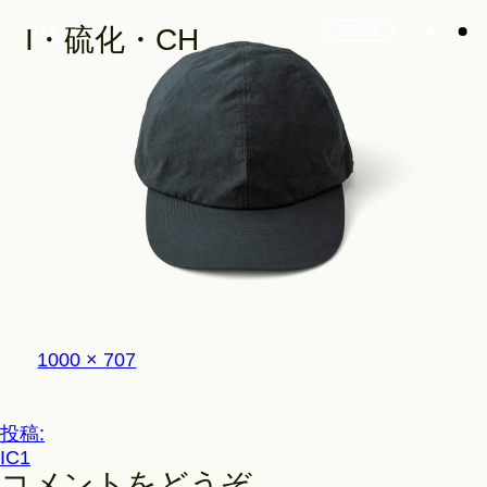
Store
I・硫化・CH
Look
Construction
フ
1000 × 707
Product Lineup
ル
サ
イ
投
投稿:
ズ
Stockist
IC1
稿
コメントをどうぞ