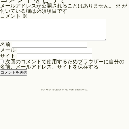
ナ
メールアドレスが公開されることはありません。
※
が
ビ
Philosophy
付いている欄は必須項目です
ゲ
コメント
※
ー
News
シ
ョ
名前
ン
メール
Contact
サイト
次回のコメントで使用するためブラウザーに自分の
名前、メールアドレス、サイトを保存する。
Store
COPYRIGHT©O/EIGHTH ALL RIGHTS RESERVED.