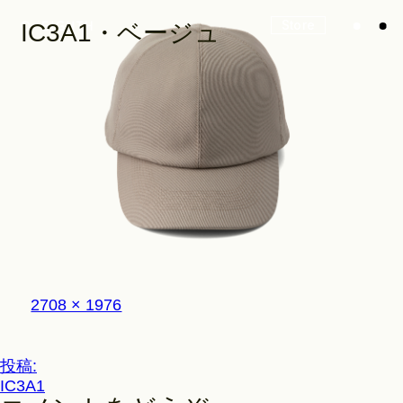
Store
IC3A1・ベージュ
Look
Construction
Product Lineup
フ
2708 × 1976
ル
サ
イ
投
投稿:
Stockist
ズ
IC3A1
稿