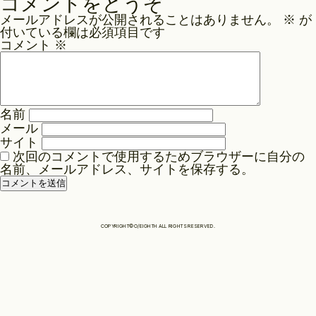
コメントをどうぞ
ナ
メールアドレスが公開されることはありません。
※
が
Philosophy
ビ
付いている欄は必須項目です
ゲ
コメント
※
ー
News
シ
ョ
名前
ン
Contact
メール
サイト
次回のコメントで使用するためブラウザーに自分の
名前、メールアドレス、サイトを保存する。
Store
COPYRIGHT©O/EIGHTH ALL RIGHTS RESERVED.