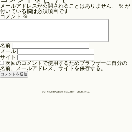
ナ
メールアドレスが公開されることはありません。
※
が
ビ
Philosophy
付いている欄は必須項目です
ゲ
コメント
※
ー
News
シ
ョ
名前
ン
メール
Contact
サイト
次回のコメントで使用するためブラウザーに自分の
名前、メールアドレス、サイトを保存する。
Store
COPYRIGHT©O/EIGHTH ALL RIGHTS RESERVED.