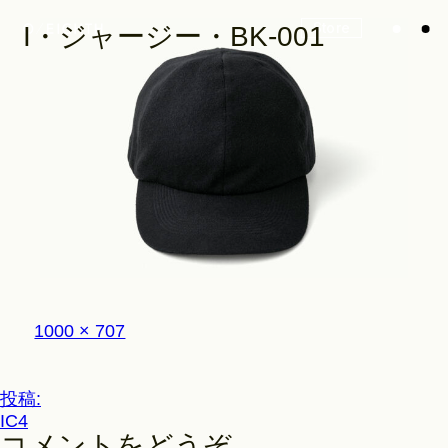
Store
I・ジャージー・BK-001
Look
Construction
フ
1000 × 707
Product Lineup
ル
サ
イ
投
投稿:
ズ
Stockist
IC4
稿
コメントをどうぞ