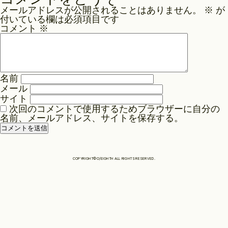
ナ
メールアドレスが公開されることはありません。
※
が
ビ
Philosophy
付いている欄は必須項目です
ゲ
コメント
※
ー
News
シ
ョ
名前
ン
メール
Contact
サイト
次回のコメントで使用するためブラウザーに自分の
名前、メールアドレス、サイトを保存する。
Store
COPYRIGHT©O/EIGHTH ALL RIGHTS RESERVED.