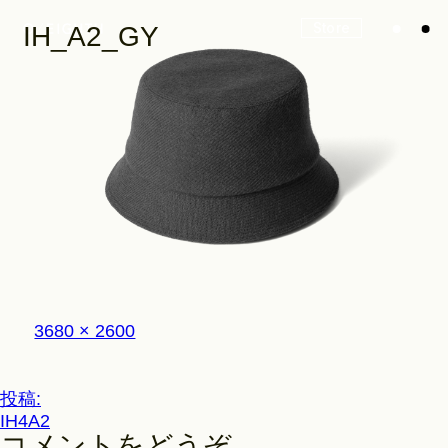
Store
IH_A2_GY
Look
Construction
フ
3680 × 2600
Product Lineup
ル
サ
イ
投
投稿:
ズ
Stockist
IH4A2
稿
コメントをどうぞ