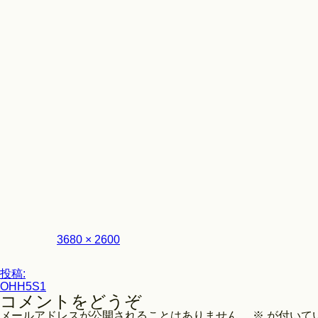
Look
フ
3680 × 2600
ル
サ
投
イ
投稿:
ズ
OHH5S1
稿
コメントをどうぞ
ナ
メールアドレスが公開されることはありません。
※
が付いて