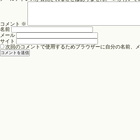
ビ
ゲ
ー
コメント
※
シ
名前
ョ
メール
ン
サイト
次回のコメントで使用するためブラウザーに自分の名前、