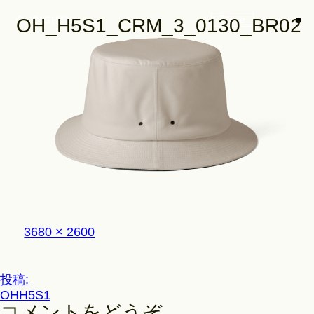
Store
OH_H5S1_CRM_3_0130_BR02
Look
Construction
フ
3680 × 2600
Product Lineup
ル
サ
イ
投
投稿:
ズ
Stockist
OHH5S1
稿
コメントをどうぞ