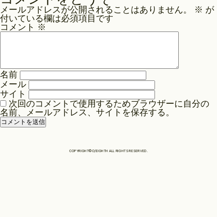
ナ
メールアドレスが公開されることはありません。
※
が
ビ
Philosophy
付いている欄は必須項目です
ゲ
コメント
※
ー
News
シ
ョ
名前
ン
メール
Contact
サイト
次回のコメントで使用するためブラウザーに自分の
名前、メールアドレス、サイトを保存する。
Store
COPYRIGHT©O/EIGHTH ALL RIGHTS RESERVED.