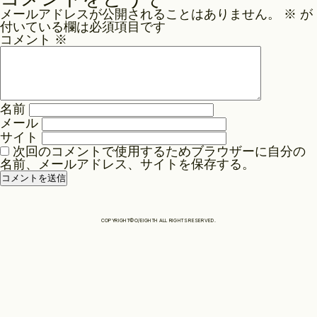
ナ
メールアドレスが公開されることはありません。
※
が
ビ
Philosophy
付いている欄は必須項目です
ゲ
コメント
※
ー
News
シ
ョ
名前
ン
メール
Contact
サイト
次回のコメントで使用するためブラウザーに自分の
名前、メールアドレス、サイトを保存する。
Store
COPYRIGHT©O/EIGHTH ALL RIGHTS RESERVED.