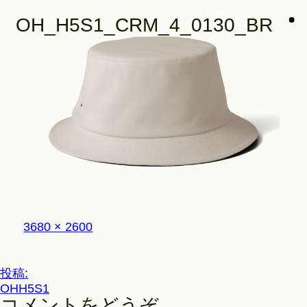
Store
OH_H5S1_CRM_4_0130_BR
Look
Construction
フ
3680 × 2600
Product Lineup
ル
サ
イ
投
投稿:
ズ
Stockist
OHH5S1
稿
コメントをどうぞ