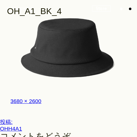
Store
OH_A1_BK_4
Look
Construction
フ
3680 × 2600
Product Lineup
ル
サ
イ
投
投稿:
ズ
Stockist
OHH4A1
稿
コメントをどうぞ