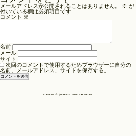
ナ
メールアドレスが公開されることはありません。
※
が
ビ
Philosophy
付いている欄は必須項目です
ゲ
コメント
※
ー
News
シ
ョ
名前
ン
メール
Contact
サイト
次回のコメントで使用するためブラウザーに自分の
名前、メールアドレス、サイトを保存する。
Store
COPYRIGHT©O/EIGHTH ALL RIGHTS RESERVED.