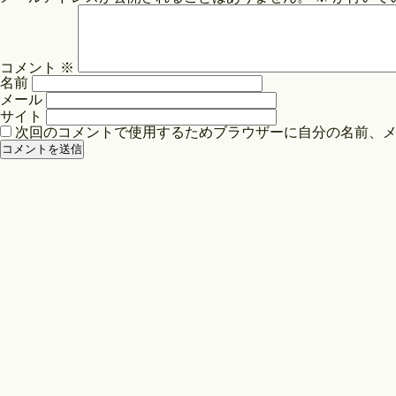
ビ
ゲ
ー
コメント
※
シ
名前
ョ
メール
ン
サイト
次回のコメントで使用するためブラウザーに自分の名前、