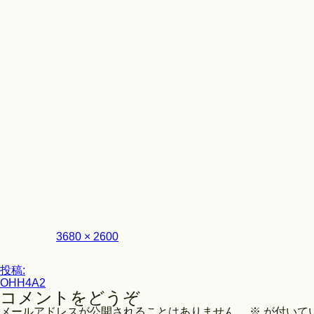
Look
フ
3680 × 2600
ル
サ
投
イ
投稿:
ズ
OHH4A2
稿
コメントをどうぞ
ナ
メールアドレスが公開されることはありません。
※
が付いて