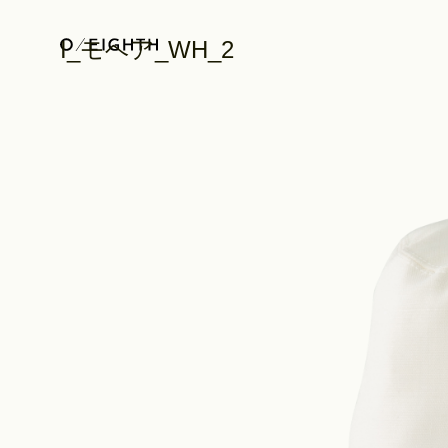
I_モヘア_WH_2