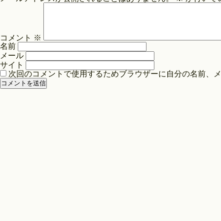
ビ
ゲ
ー
コメント
※
シ
名前
ョ
メール
ン
サイト
次回のコメントで使用するためブラウザーに自分の名前、