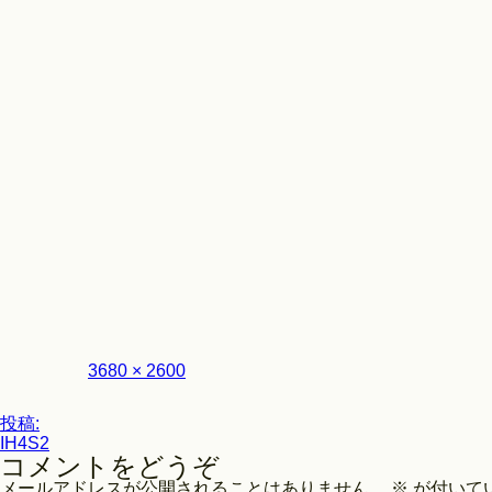
Look
フ
3680 × 2600
ル
サ
投
イ
投稿:
ズ
IH4S2
稿
コメントをどうぞ
ナ
メールアドレスが公開されることはありません。
※
が付いて