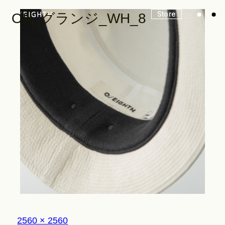
Store
OH_グランジ_WH_8
Look
Construction
Product Lineup
Stockist
フ
2560 × 2560