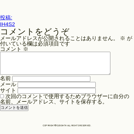
ル
サ
Philosophy
イ
投
投稿:
ズ
IH4S2
稿
コメントをどうぞ
ナ
News
メールアドレスが公開されることはありません。
※
が
ビ
付いている欄は必須項目です
ゲ
コメント
※
Contact
ー
シ
ョ
Store
名前
ン
メール
サイト
次回のコメントで使用するためブラウザーに自分の
名前、メールアドレス、サイトを保存する。
COPYRIGHT©O/EIGHTH ALL RIGHTS RESERVED.