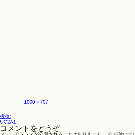
Look
フ
1000 × 707
ル
サ
投
イ
投稿:
ズ
UC2A1
稿
コメントをどうぞ
ナ
メールアドレスが公開されることはありません。
※
が付いて