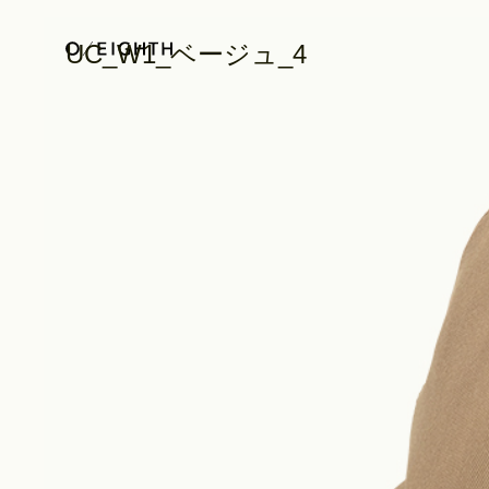
UC_W1_ベージュ_4