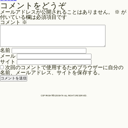
稿
コメントをどうぞ
ナ
Philosophy
メールアドレスが公開されることはありません。
※
が
ビ
付いている欄は必須項目です
ゲ
コメント
※
News
ー
シ
ョ
名前
Contact
ン
メール
サイト
次回のコメントで使用するためブラウザーに自分の
Store
名前、メールアドレス、サイトを保存する。
COPYRIGHT©O/EIGHTH ALL RIGHTS RESERVED.