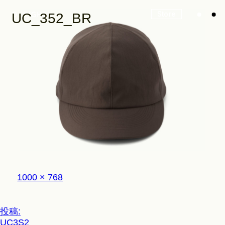
Store
UC_352_BR
Look
Construction
Product Lineup
フ
1000 × 768
ル
サ
イ
Stockist
投
投稿:
ズ
UC3S2