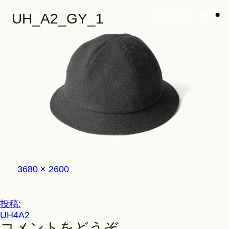
Store
UH_A2_GY_1
Look
Construction
フ
3680 × 2600
Product Lineup
ル
サ
イ
投
投稿:
ズ
Stockist
UH4A2
稿
コメントをどうぞ