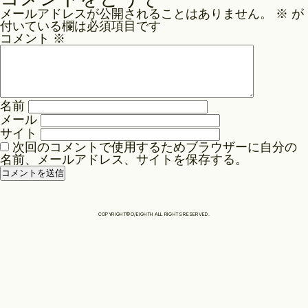
ナ
メールアドレスが公開されることはありません。
※
が
ビ
Philosophy
付いている欄は必須項目です
ゲ
コメント
※
ー
News
シ
ョ
名前
ン
メール
Contact
サイト
次回のコメントで使用するためブラウザーに自分の
名前、メールアドレス、サイトを保存する。
Store
COPYRIGHT©O/EIGHTH ALL RIGHTS RESERVED.