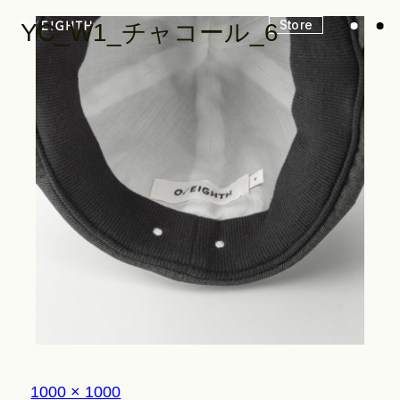
Store
YC_W1_チャコール_6
Look
Construction
Product Lineup
Stockist
フ
1000 × 1000