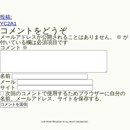
ル
サ
Philosophy
イ
投
投稿:
ズ
YC2A1
稿
コメントをどうぞ
ナ
News
メールアドレスが公開されることはありません。
※
が
ビ
付いている欄は必須項目です
ゲ
コメント
※
Contact
ー
シ
ョ
Store
名前
ン
メール
サイト
次回のコメントで使用するためブラウザーに自分の
名前、メールアドレス、サイトを保存する。
COPYRIGHT©O/EIGHTH ALL RIGHTS RESERVED.