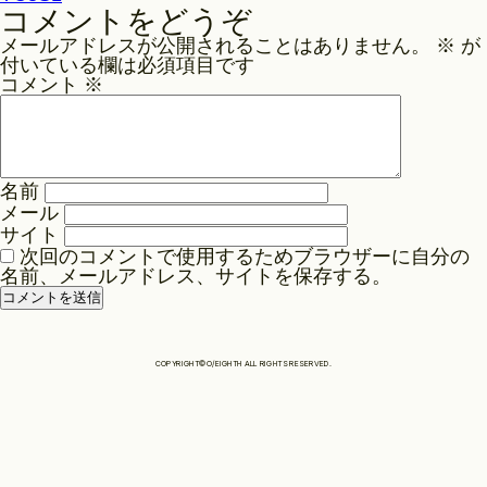
稿
コメントをどうぞ
ナ
Philosophy
メールアドレスが公開されることはありません。
※
が
ビ
付いている欄は必須項目です
ゲ
コメント
※
News
ー
シ
ョ
名前
Contact
ン
メール
サイト
次回のコメントで使用するためブラウザーに自分の
Store
名前、メールアドレス、サイトを保存する。
COPYRIGHT©O/EIGHTH ALL RIGHTS RESERVED.