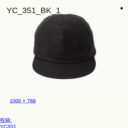
Store
YC_351_BK_1
Look
Construction
Product Lineup
フ
1000 × 768
ル
サ
イ
Stockist
投
投稿:
ズ
YC3S1