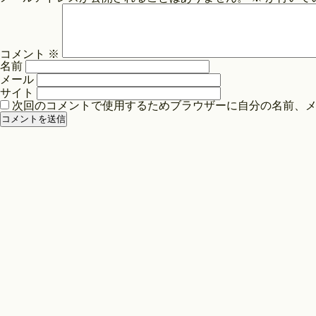
ビ
ゲ
ー
コメント
※
シ
名前
ョ
メール
ン
サイト
次回のコメントで使用するためブラウザーに自分の名前、