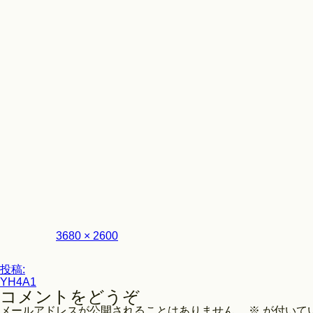
Look
フ
3680 × 2600
ル
サ
投
イ
投稿:
ズ
YH4A1
稿
コメントをどうぞ
ナ
メールアドレスが公開されることはありません。
※
が付いて