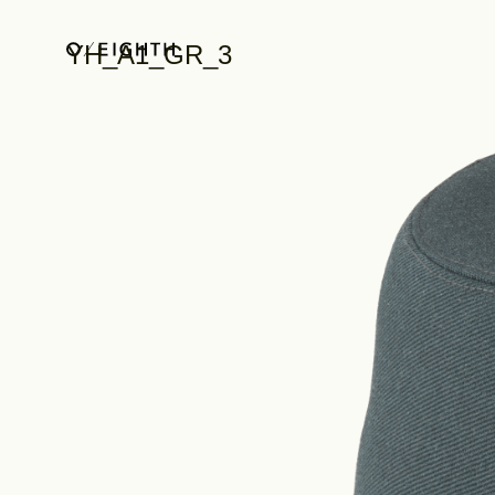
YH_A1_GR_3