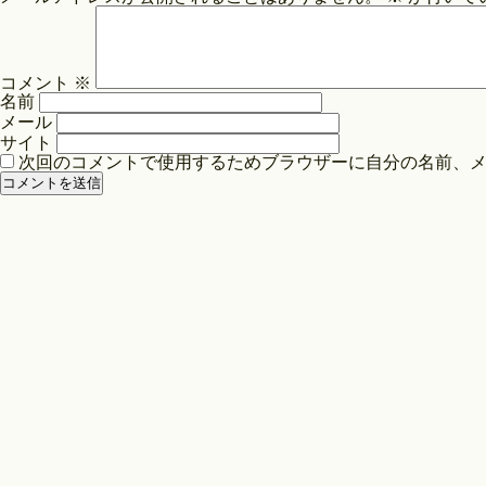
ビ
ゲ
ー
コメント
※
シ
名前
ョ
メール
ン
サイト
次回のコメントで使用するためブラウザーに自分の名前、