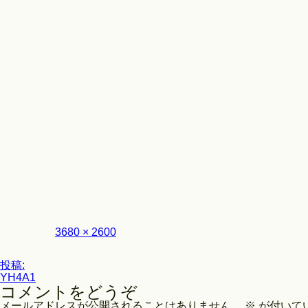
Look
フ
3680 × 2600
ル
サ
投
イ
投稿:
ズ
YH4A1
稿
コメントをどうぞ
ナ
メールアドレスが公開されることはありません。
※
が付いて