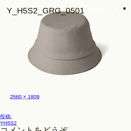
Store
Y_H5S2_GRG_0501
Look
Construction
フ
2560 × 1809
Product Lineup
ル
サ
イ
投
投稿:
ズ
Stockist
YH5S2
稿
コメントをどうぞ