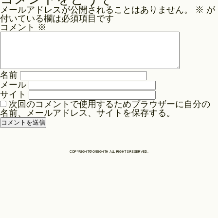
ナ
メールアドレスが公開されることはありません。
※
が
ビ
Philosophy
付いている欄は必須項目です
ゲ
コメント
※
ー
News
シ
ョ
名前
ン
メール
Contact
サイト
次回のコメントで使用するためブラウザーに自分の
名前、メールアドレス、サイトを保存する。
Store
COPYRIGHT©O/EIGHTH ALL RIGHTS RESERVED.