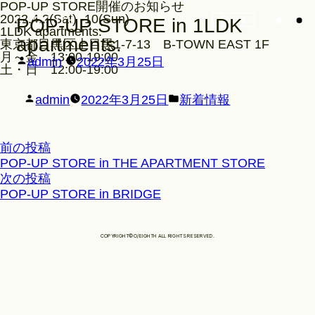
POP-UP STORE開催のお知らせ
2022.4.2(Sat) -10(Sun)
Store
POP-UP STORE in 1LDK
1LDK apartments.
apartments.
東京都目黒区上目黒1-7-13 B-TOWN EAST 1F
月～金 13:00-19:00
投
admin
2022年3月25日
土・日 12:00-19:00
稿
者:
投
カ
admin
2022年3月25日
新着情報
稿
テ
者:
ゴ
Look
リ
投
前
前の投稿
ー:
の
POP-UP STORE in THE APARTMENT STORE
稿
投
次
次の投稿
Construction
ナ
稿:
の
POP-UP STORE in BRIDGE
投
ビ
稿:
ゲ
Product Lineup
ー
COPYRIGHT©O/EIGHTH ALL RIGHTS RESERVED.
シ
ョ
Stockist
ン