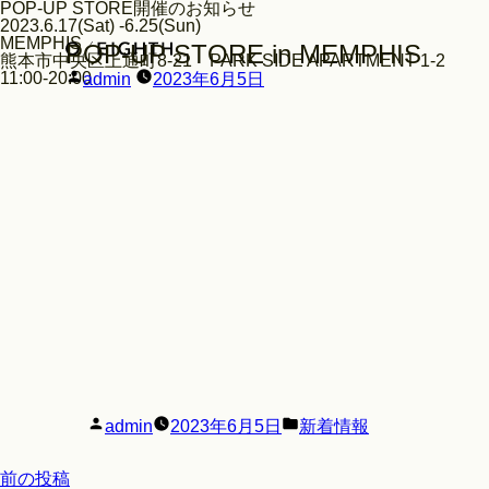
POP-UP STORE開催のお知らせ
2023.6.17(Sat) -6.25(Sun)
MEMPHIS
POP-UP STORE in MEMPHIS
熊本市中央区上通町8-21 PARK SIDE APARTMENT 1-2
投
11:00-20:00
admin
2023年6月5日
稿
者:
投
カ
admin
2023年6月5日
新着情報
稿
テ
Look
者:
ゴ
リ
投
前
前の投稿