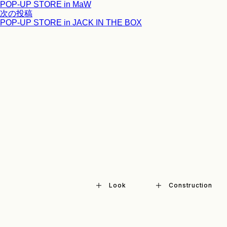
ー:
の
POP-UP STORE in MaW
稿
投
次
次の投稿
ナ
稿:
の
POP-UP STORE in JACK IN THE BOX
投
ビ
稿:
ゲ
ー
シ
ョ
ン
Look
Construction