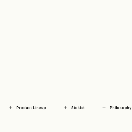
Product Lineup
Stockist
Store
Product Lineup
Stokist
Philosophy
COPYRIGHT©O/EIGHTH ALL RIGHTS RESERVED.