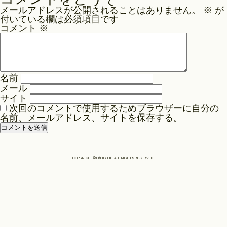
ナ
メールアドレスが公開されることはありません。
※
が
ビ
Philosophy
付いている欄は必須項目です
ゲ
コメント
※
ー
News
シ
ョ
名前
ン
メール
Contact
サイト
次回のコメントで使用するためブラウザーに自分の
名前、メールアドレス、サイトを保存する。
Store
COPYRIGHT©O/EIGHTH ALL RIGHTS RESERVED.