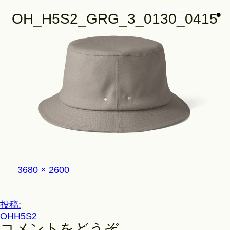
Store
OH_H5S2_GRG_3_0130_0415
Look
Construction
フ
3680 × 2600
Product Lineup
ル
サ
イ
投
投稿:
ズ
Stockist
OHH5S2
稿
コメントをどうぞ