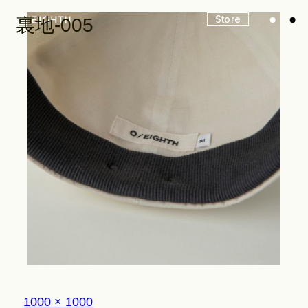
Store
裏地-005
Look
Construction
Product Lineup
Stockist
フ
1000 × 1000