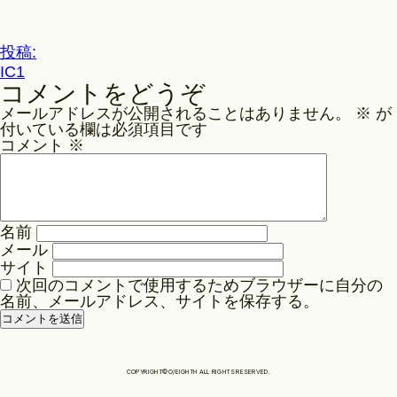
ル
サ
Philosophy
イ
投
投稿:
ズ
IC1
稿
コメントをどうぞ
ナ
News
メールアドレスが公開されることはありません。
※
が
ビ
付いている欄は必須項目です
ゲ
コメント
※
Contact
ー
シ
ョ
Store
名前
ン
メール
サイト
次回のコメントで使用するためブラウザーに自分の
名前、メールアドレス、サイトを保存する。
COPYRIGHT©O/EIGHTH ALL RIGHTS RESERVED.