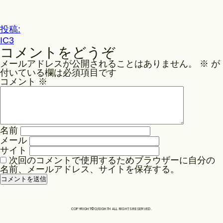
ル
サ
Philosophy
イ
投
投稿:
ズ
IC3
稿
コメントをどうぞ
ナ
News
メールアドレスが公開されることはありません。
※
が
ビ
付いている欄は必須項目です
ゲ
コメント
※
Contact
ー
シ
ョ
Store
名前
ン
メール
サイト
次回のコメントで使用するためブラウザーに自分の
名前、メールアドレス、サイトを保存する。
COPYRIGHT©O/EIGHTH ALL RIGHTS RESERVED.