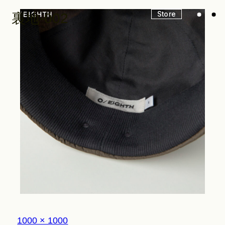
Store
裏地-002
Look
Construction
Product Lineup
Stockist
フ
1000 × 1000