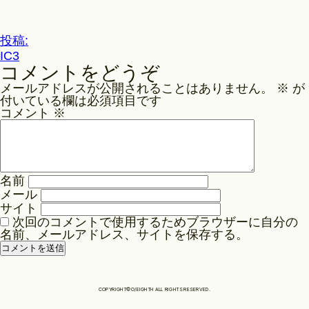
ル
サ
Philosophy
イ
投
投稿:
ズ
IC3
稿
コメントをどうぞ
ナ
News
メールアドレスが公開されることはありません。
※
が
ビ
付いている欄は必須項目です
ゲ
コメント
※
Contact
ー
シ
ョ
Store
名前
ン
メール
サイト
次回のコメントで使用するためブラウザーに自分の
名前、メールアドレス、サイトを保存する。
COPYRIGHT©O/EIGHTH ALL RIGHTS RESERVED.