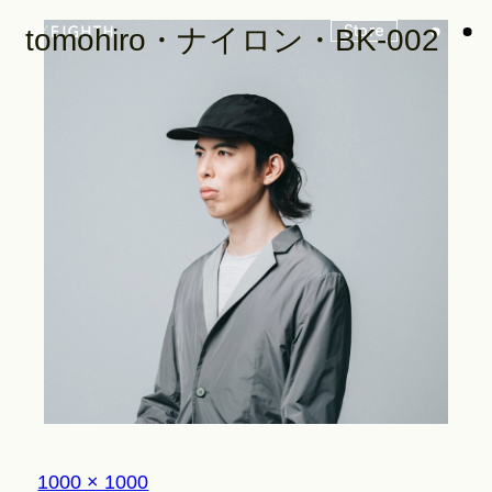
Store
tomohiro・ナイロン・BK-002
Look
Construction
Product Lineup
Stockist
フ
1000 × 1000