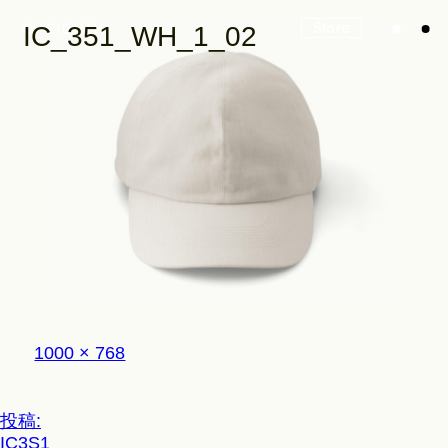
Store
IC_351_WH_1_02
Look
Construction
Product Lineup
フ
1000 × 768
ル
サ
イ
Stockist
投
投稿:
ズ
IC3S1