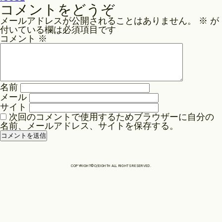
稿
コメントをどうぞ
ナ
Philosophy
メールアドレスが公開されることはありません。
※
が
ビ
付いている欄は必須項目です
ゲ
コメント
※
News
ー
シ
ョ
名前
Contact
ン
メール
サイト
次回のコメントで使用するためブラウザーに自分の
Store
名前、メールアドレス、サイトを保存する。
COPYRIGHT©O/EIGHTH ALL RIGHTS RESERVED.