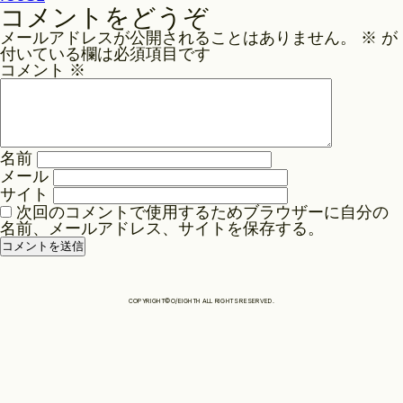
稿
コメントをどうぞ
ナ
Philosophy
メールアドレスが公開されることはありません。
※
が
ビ
付いている欄は必須項目です
ゲ
コメント
※
News
ー
シ
ョ
名前
Contact
ン
メール
サイト
次回のコメントで使用するためブラウザーに自分の
Store
名前、メールアドレス、サイトを保存する。
COPYRIGHT©O/EIGHTH ALL RIGHTS RESERVED.