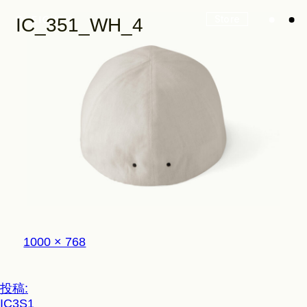
Store
IC_351_WH_4
Look
Construction
Product Lineup
フ
1000 × 768
ル
サ
イ
Stockist
投
投稿:
ズ
IC3S1