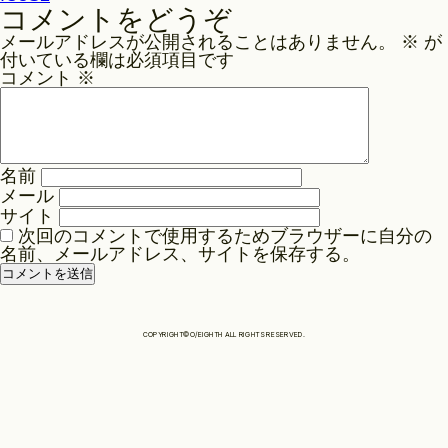
稿
コメントをどうぞ
ナ
Philosophy
メールアドレスが公開されることはありません。
※
が
ビ
付いている欄は必須項目です
ゲ
コメント
※
News
ー
シ
ョ
名前
Contact
ン
メール
サイト
次回のコメントで使用するためブラウザーに自分の
Store
名前、メールアドレス、サイトを保存する。
COPYRIGHT©O/EIGHTH ALL RIGHTS RESERVED.