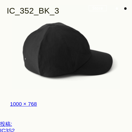
Store
IC_352_BK_3
Look
Construction
Product Lineup
フ
1000 × 768
ル
サ
イ
Stockist
投
投稿:
ズ
IC3S2