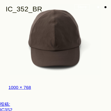
Store
IC_352_BR
Look
Construction
Product Lineup
フ
1000 × 768
ル
サ
イ
Stockist
投
投稿:
ズ
IC3S2