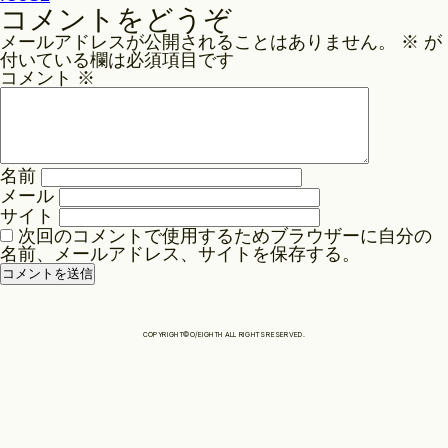
稿
コメントをどうぞ
ナ
Philosophy
メールアドレスが公開されることはありません。
※
が
ビ
付いている欄は必須項目です
ゲ
コメント
※
News
ー
シ
ョ
名前
Contact
ン
メール
サイト
次回のコメントで使用するためブラウザーに自分の
Store
名前、メールアドレス、サイトを保存する。
COPYRIGHT©O/EIGHTH ALL RIGHTS RESERVED.