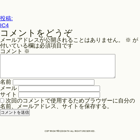
ル
サ
Philosophy
イ
投
投稿:
ズ
IC4
稿
コメントをどうぞ
ナ
News
メールアドレスが公開されることはありません。
※
が
ビ
付いている欄は必須項目です
ゲ
コメント
※
Contact
ー
シ
ョ
Store
名前
ン
メール
サイト
次回のコメントで使用するためブラウザーに自分の
名前、メールアドレス、サイトを保存する。
COPYRIGHT©O/EIGHTH ALL RIGHTS RESERVED.