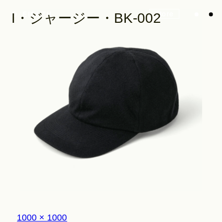
Store
I・ジャージー・BK-002
Look
Construction
Product Lineup
Stockist
フ
1000 × 1000