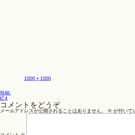
フ
1000 × 1000
ル
サ
投
イ
投稿:
ズ
IC4
稿
コメントをどうぞ
ナ
メールアドレスが公開されることはありません。
※
が付いて
ビ
ゲ
ー
コメント
※