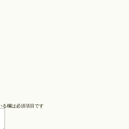
Store
COPYRIGHT©O/EIGHTH ALL RIGHTS RESERVED.
いる欄は必須項目です