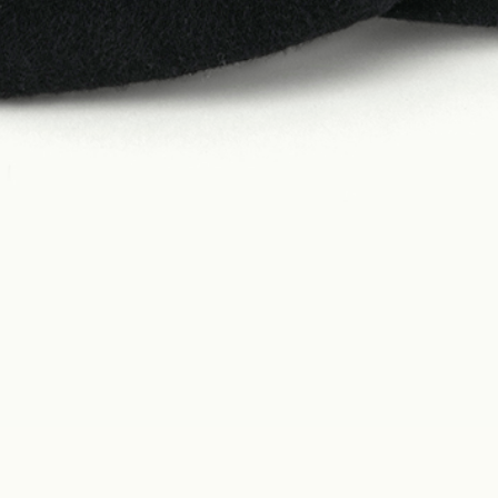
Construction
Product Lineup
Stockist