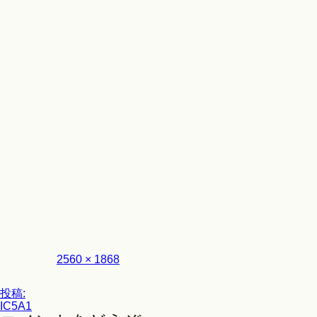
Look
フ
2560 × 1868
ル
サ
投
イ
投稿:
ズ
IC5A1
稿