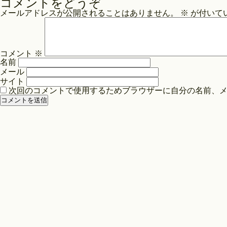
コメントをどうぞ
ナ
メールアドレスが公開されることはありません。
※
が付いて
ビ
ゲ
ー
コメント
※
シ
名前
ョ
メール
ン
サイト
次回のコメントで使用するためブラウザーに自分の名前、