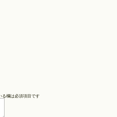
Store
COPYRIGHT©O/EIGHTH ALL RIGHTS RESERVED.
いる欄は必須項目です