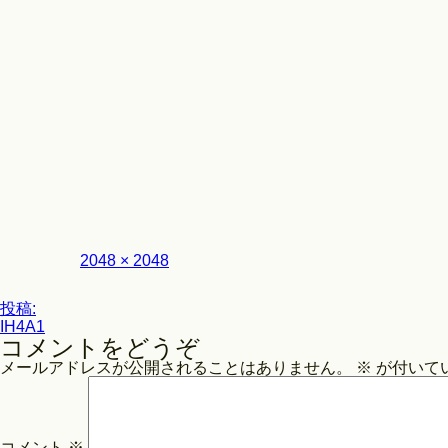
フ
2048 × 2048
ル
サ
投
イ
投稿:
ズ
IH4A1
稿
コメントをどうぞ
ナ
メールアドレスが公開されることはありません。
※
が付いて
ビ
ゲ
ー
コメント
※