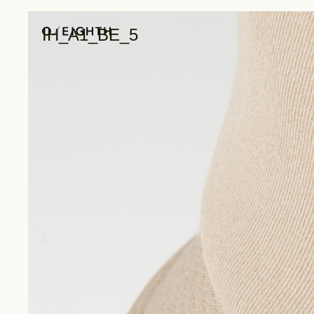
IH_A1_BE_5