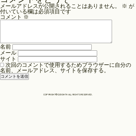
ナ
メールアドレスが公開されることはありません。
※
が
ビ
Philosophy
付いている欄は必須項目です
ゲ
コメント
※
ー
News
シ
ョ
名前
ン
メール
Contact
サイト
次回のコメントで使用するためブラウザーに自分の
名前、メールアドレス、サイトを保存する。
Store
COPYRIGHT©O/EIGHTH ALL RIGHTS RESERVED.