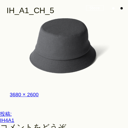
Store
IH_A1_CH_5
Look
Construction
フ
3680 × 2600
Product Lineup
ル
サ
イ
投
投稿:
ズ
Stockist
IH4A1
稿
コメントをどうぞ