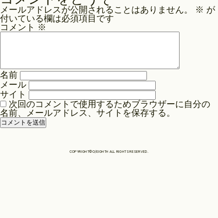
ナ
メールアドレスが公開されることはありません。
※
が
ビ
Philosophy
付いている欄は必須項目です
ゲ
コメント
※
ー
News
シ
ョ
名前
ン
メール
Contact
サイト
次回のコメントで使用するためブラウザーに自分の
名前、メールアドレス、サイトを保存する。
Store
COPYRIGHT©O/EIGHTH ALL RIGHTS RESERVED.