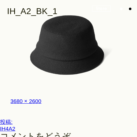
Store
IH_A2_BK_1
Look
Construction
フ
3680 × 2600
Product Lineup
ル
サ
イ
投
投稿:
ズ
Stockist
IH4A2
稿
コメントをどうぞ