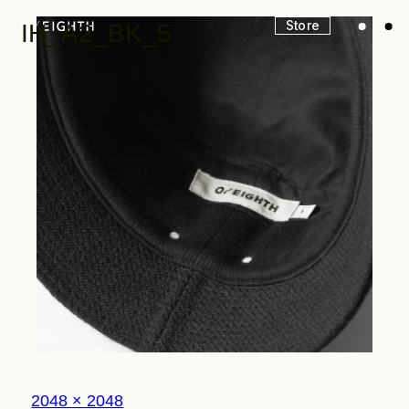
Store
IH_A2_BK_5
Look
Construction
Product Lineup
Stockist
フ
2048 × 2048