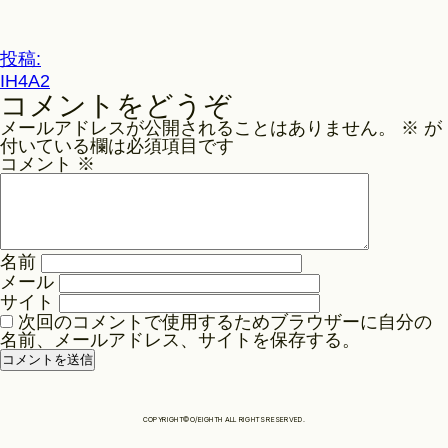
ル
サ
Philosophy
イ
投
投稿:
ズ
IH4A2
稿
コメントをどうぞ
ナ
News
メールアドレスが公開されることはありません。
※
が
ビ
付いている欄は必須項目です
ゲ
コメント
※
Contact
ー
シ
ョ
Store
名前
ン
メール
サイト
次回のコメントで使用するためブラウザーに自分の
名前、メールアドレス、サイトを保存する。
COPYRIGHT©O/EIGHTH ALL RIGHTS RESERVED.