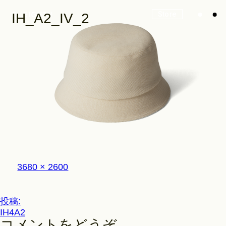
Store
IH_A2_IV_2
Look
Construction
フ
3680 × 2600
Product Lineup
ル
サ
イ
投
投稿:
ズ
Stockist
IH4A2
稿
コメントをどうぞ