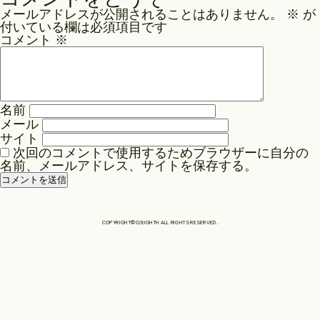
ナ
メールアドレスが公開されることはありません。
※
が
ビ
Philosophy
付いている欄は必須項目です
ゲ
コメント
※
ー
News
シ
ョ
名前
ン
メール
Contact
サイト
次回のコメントで使用するためブラウザーに自分の
名前、メールアドレス、サイトを保存する。
Store
COPYRIGHT©O/EIGHTH ALL RIGHTS RESERVED.