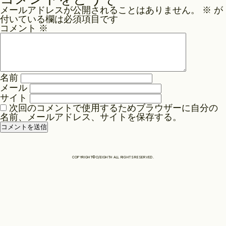
ナ
メールアドレスが公開されることはありません。
※
が
ビ
Philosophy
付いている欄は必須項目です
ゲ
コメント
※
ー
News
シ
ョ
名前
ン
メール
Contact
サイト
次回のコメントで使用するためブラウザーに自分の
名前、メールアドレス、サイトを保存する。
Store
COPYRIGHT©O/EIGHTH ALL RIGHTS RESERVED.