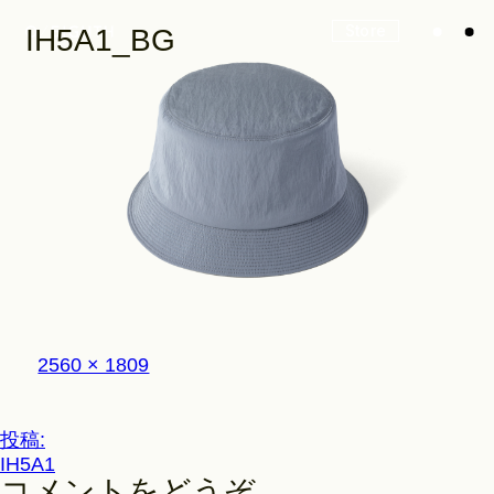
Store
IH5A1_BG
Look
Construction
フ
2560 × 1809
Product Lineup
ル
サ
イ
投
投稿:
ズ
Stockist
IH5A1
稿
コメントをどうぞ