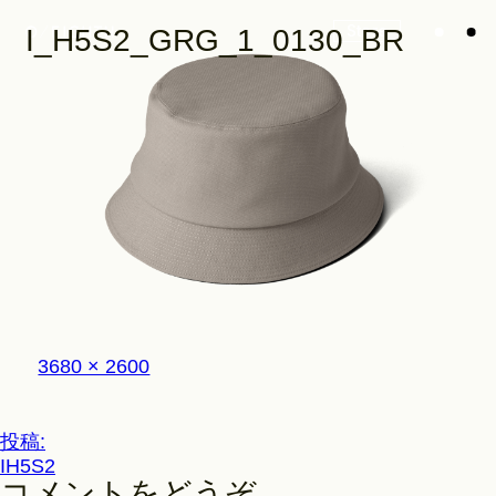
Store
I_H5S2_GRG_1_0130_BR
Look
Construction
フ
3680 × 2600
Product Lineup
ル
サ
イ
投
投稿:
ズ
Stockist
IH5S2
稿
コメントをどうぞ