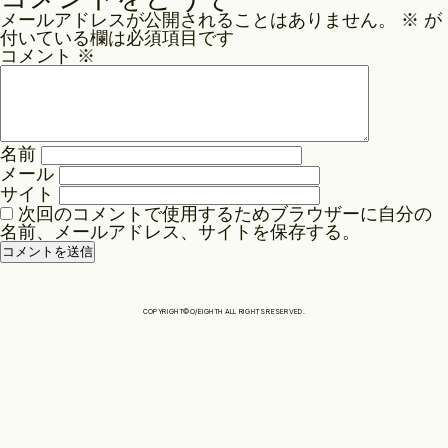
ナ
メールアドレスが公開されることはありません。
※
が
ビ
Philosophy
付いている欄は必須項目です
ゲ
コメント
※
ー
News
シ
ョ
名前
ン
メール
Contact
サイト
次回のコメントで使用するためブラウザーに自分の
名前、メールアドレス、サイトを保存する。
Store
COPYRIGHT©O/EIGHTH ALL RIGHTS RESERVED.