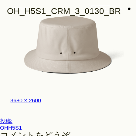
Store
OH_H5S1_CRM_3_0130_BR
Look
Construction
フ
3680 × 2600
Product Lineup
ル
サ
イ
投
投稿:
ズ
Stockist
OHH5S1
稿
コメントをどうぞ