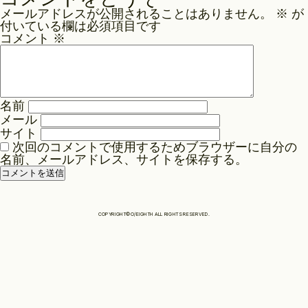
ナ
メールアドレスが公開されることはありません。
※
が
ビ
Philosophy
付いている欄は必須項目です
ゲ
コメント
※
ー
News
シ
ョ
名前
ン
メール
Contact
サイト
次回のコメントで使用するためブラウザーに自分の
名前、メールアドレス、サイトを保存する。
Store
COPYRIGHT©O/EIGHTH ALL RIGHTS RESERVED.