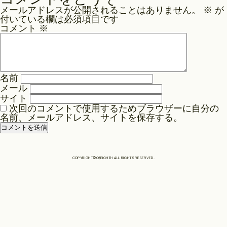
ナ
メールアドレスが公開されることはありません。
※
が
ビ
Philosophy
付いている欄は必須項目です
ゲ
コメント
※
ー
News
シ
ョ
名前
ン
メール
Contact
サイト
次回のコメントで使用するためブラウザーに自分の
名前、メールアドレス、サイトを保存する。
Store
COPYRIGHT©O/EIGHTH ALL RIGHTS RESERVED.