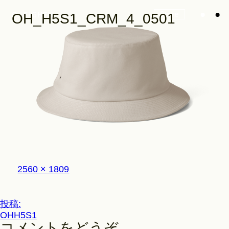
Store
OH_H5S1_CRM_4_0501
Look
Construction
フ
2560 × 1809
Product Lineup
ル
サ
イ
投
投稿:
ズ
Stockist
OHH5S1
稿
コメントをどうぞ