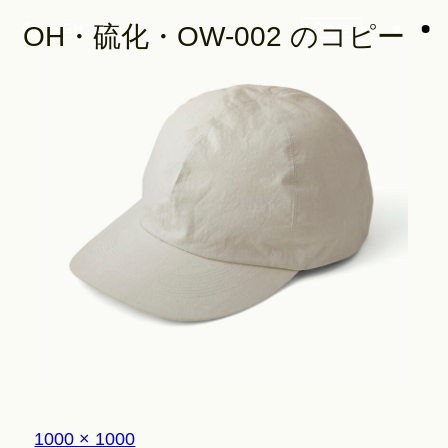
Store
OH・硫化・OW-002 のコピー
Look
Construction
Product Lineup
Stockist
フ
1000 × 1000