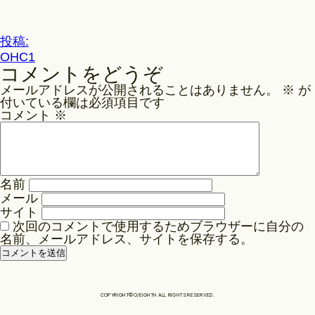
ル
サ
Philosophy
イ
投
投稿:
ズ
OHC1
稿
コメントをどうぞ
ナ
News
メールアドレスが公開されることはありません。
※
が
ビ
付いている欄は必須項目です
ゲ
コメント
※
Contact
ー
シ
ョ
Store
名前
ン
メール
サイト
次回のコメントで使用するためブラウザーに自分の
名前、メールアドレス、サイトを保存する。
COPYRIGHT©O/EIGHTH ALL RIGHTS RESERVED.