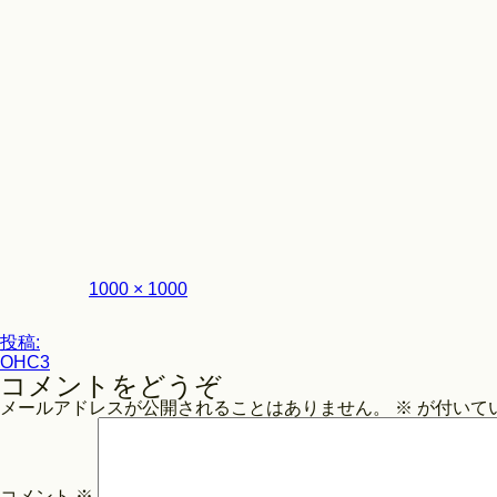
フ
1000 × 1000
ル
サ
投
イ
投稿:
ズ
OHC3
稿
コメントをどうぞ
ナ
メールアドレスが公開されることはありません。
※
が付いて
ビ
ゲ
ー
コメント
※