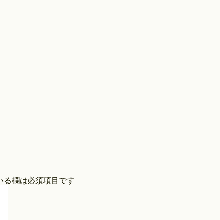
Store
COPYRIGHT©O/EIGHTH ALL RIGHTS RESERVED.
いる欄は必須項目です