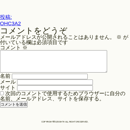
ル
サ
Philosophy
イ
投
投稿:
ズ
OHC3A2
稿
コメントをどうぞ
ナ
News
メールアドレスが公開されることはありません。
※
が
ビ
付いている欄は必須項目です
ゲ
コメント
※
Contact
ー
シ
ョ
Store
名前
ン
メール
サイト
次回のコメントで使用するためブラウザーに自分の
名前、メールアドレス、サイトを保存する。
COPYRIGHT©O/EIGHTH ALL RIGHTS RESERVED.