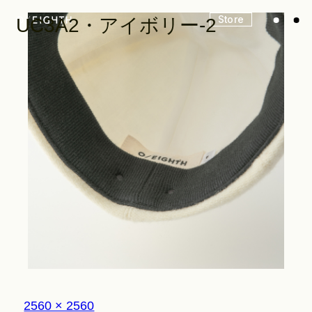
Store
UC3A2・アイボリー-2
Look
Construction
Product Lineup
Stockist
フ
2560 × 2560