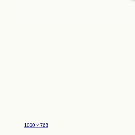
Look
フ
1000 × 768
ル
サ