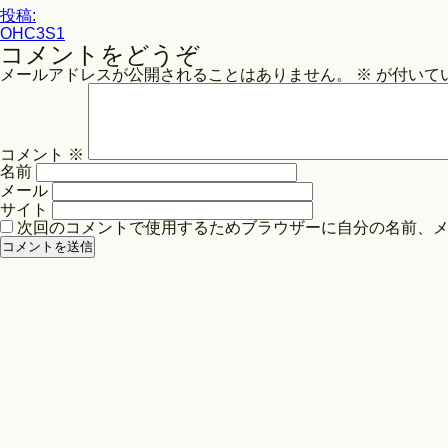
投
イ
投稿:
ズ
OHC3S1
稿
コメントをどうぞ
ナ
メールアドレスが公開されることはありません。
※
が付いて
ビ
ゲ
ー
コメント
※
シ
名前
ョ
メール
ン
サイト
次回のコメントで使用するためブラウザーに自分の名前、